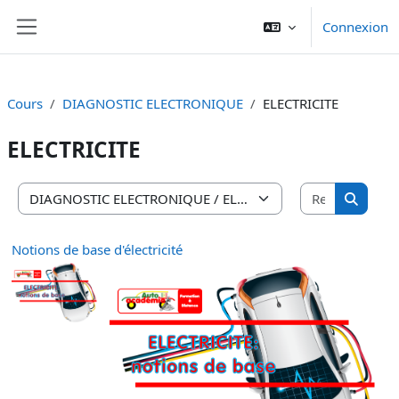
Passer au contenu principal
Connexion
Panneau latéral
Cours
DIAGNOSTIC ELECTRONIQUE
ELECTRICITE
ELECTRICITE
Recherche
Catégories de cours
Recherc
Notions de base d'électricité