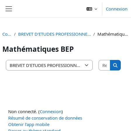
Passer au contenu principal
Connexion
Panneau latéral
Cours
BREVET D'ETUDES PROFESSIONNELLES (B.E.P.)
Mathématiques BEP
Mathématiques BEP
Recherche
Catégories de cours
Recherc
Non connecté. (
Connexion
)
Résumé de conservation de données
Obtenir l’app mobile
Passer au thème standard