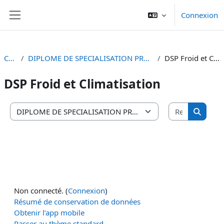
Passer au contenu principal
Connexion
Panneau latéral
Cours
DIPLOME DE SPECIALISATION PROFESSIONNELLE (D.S.P.)
DSP Froid et Climatisation
DSP Froid et Climatisation
Recherche
Catégories de cours
Recherc
Non connecté. (
Connexion
)
Résumé de conservation de données
Obtenir l’app mobile
Passer au thème standard