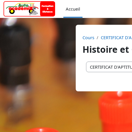
Passer au contenu principal
Accueil
Cours
CERTIFICAT D'
Histoire e
Catégories de cours